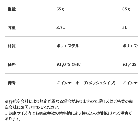
重量
55g
65g
容量
3.7L
5L
材質
ポリエステル
ポリエス
価格
¥1,078
¥1,408
（税込）
備考
※インナーポーチ(メッシュタイプ)
※インナ
※各航空会社により規定が異なる場合がありますので、詳しくはご搭乗の航
空会社にお問い合わせください。
※規定サイズ内でも航空会社の諸事情により持ち込みが制限される場合が
あります。