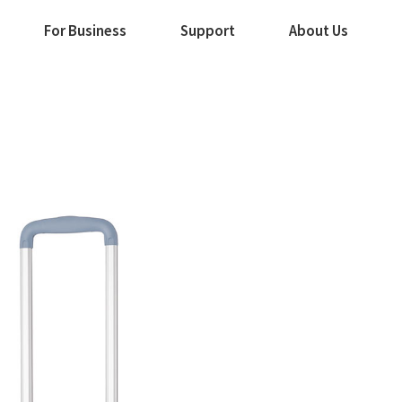
For Business
Support
About Us