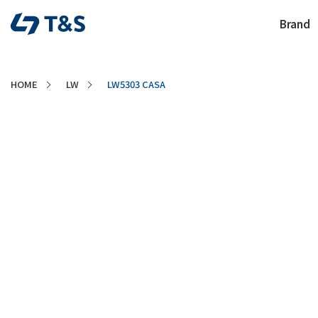
Brand
HOME
LW
LW5303 CASA