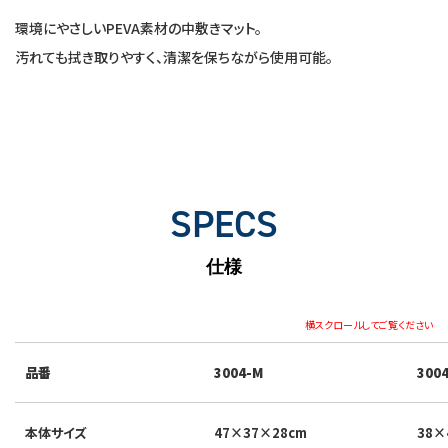
環境にやさしいPEVA素材の中敷きマット。
汚れても拭き取りやすく、清潔を保ちながら使用可能。
SPECS
仕様
横スクロールしてご覧ください
品番
3004-M
300
本体サイズ
47×37×28cm
38×