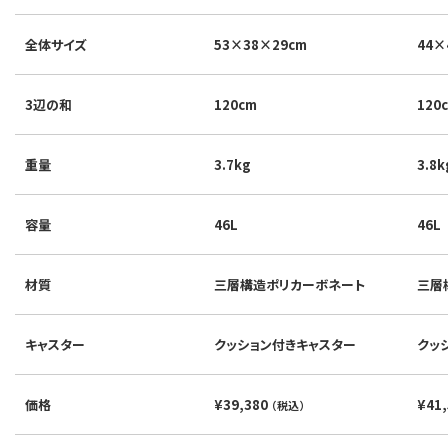
全体サイズ
53×38×29cm
44×
3辺の和
120cm
120
重量
3.7kg
3.8k
容量
46L
46L
材質
三層構造ポリカーボネート
三層
キャスター
クッション付きキャスター
クッ
価格
¥39,380
¥41
（税込）