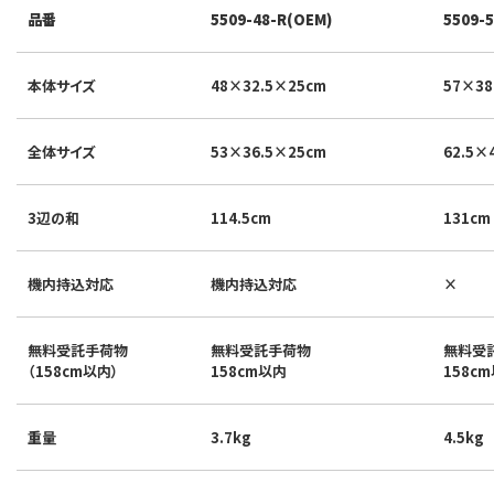
品番
5509-48-R(OEM)
5509-
本体サイズ
48×32.5×25cm
57×38
全体サイズ
53×36.5×25cm
62.5×
3辺の和
114.5cm
131cm
機内持込対応
機内持込対応
×
無料受託手荷物
無料受託手荷物
無料受
（158cm以内）
158cm以内
158c
重量
3.7kg
4.5kg