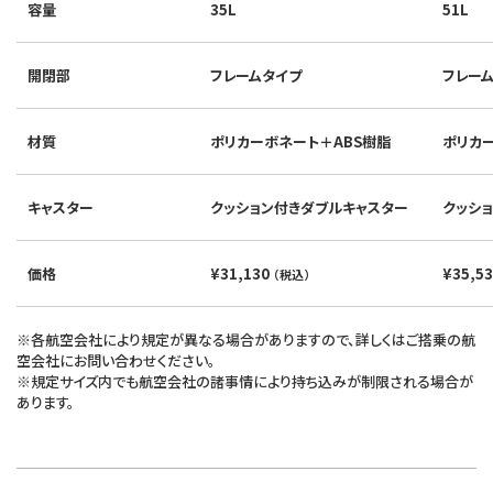
容量
35L
51L
開閉部
フレームタイプ
フレー
材質
ポリカーボネート＋ABS樹脂
ポリカ
キャスター
クッション付きダブルキャスター
クッシ
価格
¥31,130
¥35,5
（税込）
※各航空会社により規定が異なる場合がありますので、詳しくはご搭乗の航
空会社にお問い合わせください。
※規定サイズ内でも航空会社の諸事情により持ち込みが制限される場合が
あります。