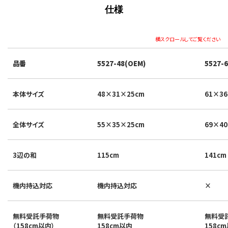
仕様
横スクロールしてご覧ください
品番
5527-48(OEM)
5527-
本体サイズ
48×31×25cm
61×3
全体サイズ
55×35×25cm
69×4
3辺の和
115cm
141cm
機内持込対応
機内持込対応
×
無料受託手荷物
無料受託手荷物
無料受
（158cm以内）
158cm以内
158c