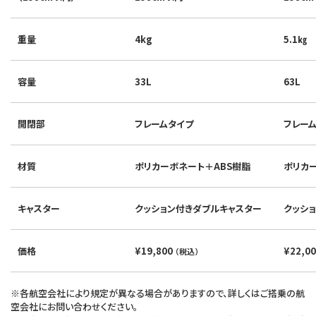
重量
4kg
5.1㎏
容量
33L
63L
開閉部
フレームタイプ
フレー
材質
ポリカーボネート＋ABS樹脂
ポリカ
キャスター
クッション付きダブルキャスター
クッシ
価格
¥19,800
¥22,0
（税込）
※各航空会社により規定が異なる場合がありますので、詳しくはご搭乗の航
空会社にお問い合わせください。