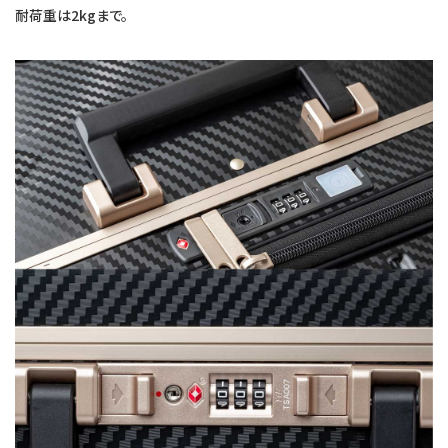
耐荷重は2kgまで。