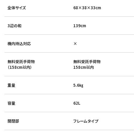
全体サイズ
68×38×33cm
3辺の和
139cm
機内持込対応
×
無料受託手荷物
無料受託手荷物
（158cm以内）
158cm以内
重量
5.6㎏
容量
62L
開閉部
フレームタイプ