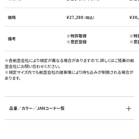
価格
¥27,280
¥30
（税込）
※特許取得
※特
備考
※意匠登録
※意
※各航空会社により規定が異なる場合がありますので、詳しくはご搭乗の航
空会社にお問い合わせください。
※規定サイズ内でも航空会社の諸事情により持ち込みが制限される場合が
あります。
品番／カラー／JANコード一覧