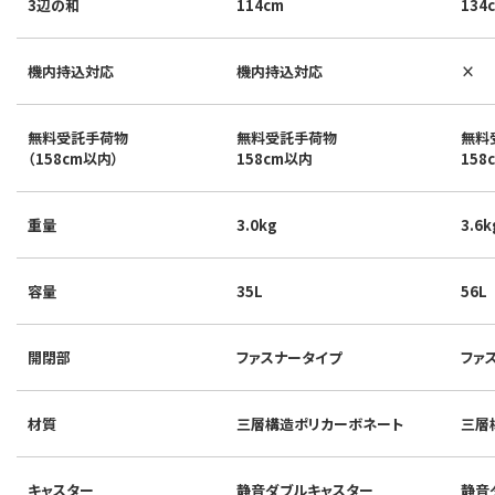
3辺の和
114cm
134
機内持込対応
機内持込対応
×
無料受託手荷物
無料受託手荷物
無料
（158cm以内）
158cm以内
158
重量
3.0kg
3.6k
容量
35L
56L
開閉部
ファスナータイプ
ファ
材質
三層構造ポリカーボネート
三層
キャスター
静音ダブルキャスター
静音