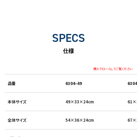
SPECS
仕様
横スクロールしてご覧ください
品番
6304-49
6304
本体サイズ
49×33×24cm
61×
全体サイズ
54×36×24cm
67×