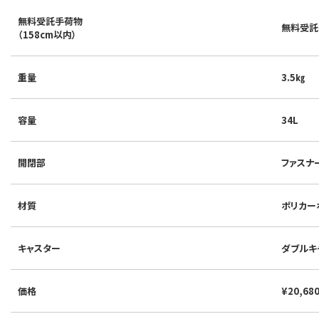
無料受託手荷物
無料受託
（158cm以内）
重量
3.5㎏
容量
34L
開閉部
ファスナ
材質
ポリカー
キャスター
ダブルキ
価格
¥20,68