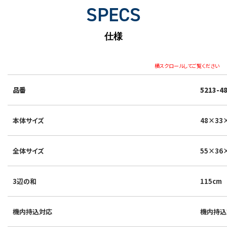
SPECS
仕様
横スクロールしてご覧ください
品番
5213-4
本体サイズ
48×33
全体サイズ
55×36
3辺の和
115cm
機内持込対応
機内持込