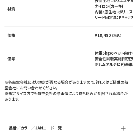
表面生地：ポリエステル
ナイロン(カーキ)
材質
内装・底生地：ポリエステ
リード固定具：PP＋ポ
価格
¥18,480
（税込）
体重5kgのペット向け（
備考
安全性試験実施(特定
ホルムアルデヒド)基
※各航空会社により規定が異なる場合がありますので、詳しくはご搭乗の航
空会社にお問い合わせください。
※規定サイズ内でも航空会社の諸事情により持ち込みが制限される場合が
あります。
品番／カラー／JANコード一覧