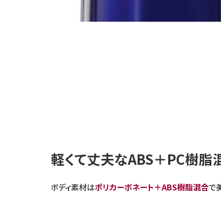
軽くて丈夫なABS＋PC樹脂
ボディ素材は
ポリカーボネート＋ABS樹脂混合
で