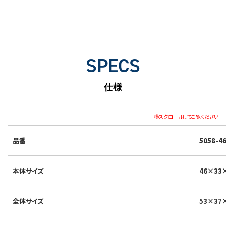
SPECS
仕様
横スクロールしてご覧ください
品番
5058-4
本体サイズ
46×33
全体サイズ
53×37