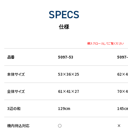
SPECS
仕様
横スクロールしてご覧ください
品番
5097-53
5097
本体サイズ
53×36×25
62×4
全体サイズ
61×41×27
70×4
3辺の和
129cm
145c
機内持込対応
○
×