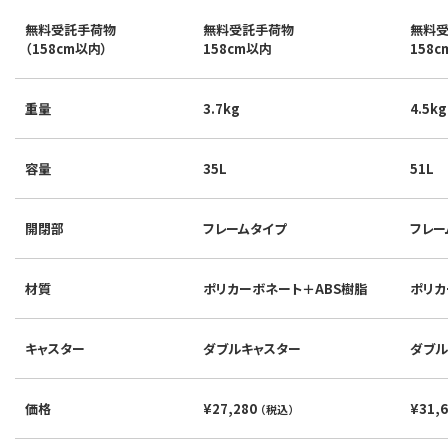
無料受託手荷物
無料受託手荷物
無料
（158cm以内）
158cm以内
158
重量
3.7kg
4.5kg
容量
35L
51L
開閉部
フレームタイプ
フレー
材質
ポリカーボネート＋ABS樹脂
ポリカ
キャスター
ダブルキャスター
ダブル
価格
¥27,280
¥31,
（税込）