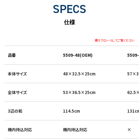
SPECS
仕様
横スクロールしてご覧ください
品番
5509-48(OEM)
5509
本体サイズ
48×32.5×25cm
57×3
全体サイズ
53×36.5×25cm
62.5
3辺の和
114.5cm
131c
機内持込対応
機内持込対応
×