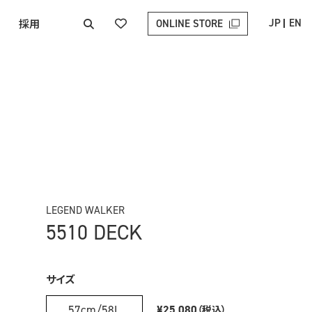
採用
JP
EN
ONLINE STORE
LEGEND WALKER
5510 DECK
サイズ
57cm/58L
¥25,080
（税込）