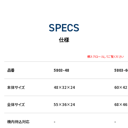
SPECS
仕様
横スクロールしてご覧ください
品番
5803-48
5803-6
本体サイズ
48×32×24
60×42
全体サイズ
55×36×24
68×46
機内持込対応
-
-