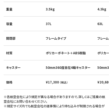
重量
3.5kg
4.3kg
容量
37L
63L
開閉部
フレームタイプ
フレーム
材質
ポリカーボネート＋ABS樹脂
ポリカー
キャスター
50mm360度自在4輪キャスター
50mm
価格
¥17,380
¥20,6
（税込）
※各航空会社により規定が異なる場合がありますので、詳しくはご搭乗の航
空会社にお問い合わせください。
※規定サイズ内でも航空会社の諸事情により持ち込みが制限される場合が