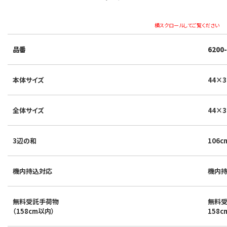
横スクロールしてご覧ください
品番
6200
本体サイズ
44×3
全体サイズ
44×3
3辺の和
106c
機内持込対応
機内
無料受託手荷物
無料
（158cm以内）
158