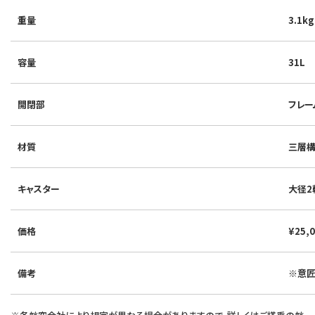
重量
3.1kg
容量
31L
開閉部
フレー
材質
三層構
キャスター
大径2
価格
¥25,
備考
※意