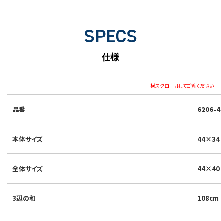
SPECS
仕様
横スクロールしてご覧ください
品番
6206-4
本体サイズ
44×34
全体サイズ
44×40
3辺の和
108cm