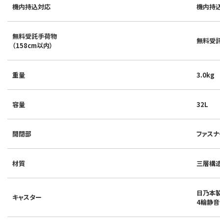
機内持込対応
機内持
無料受託手荷物
無料受託
（158cm以内）
重量
3.0kg
容量
32L
開閉部
ファスナ
材質
三層構
日乃本
キャスター
4輪静音