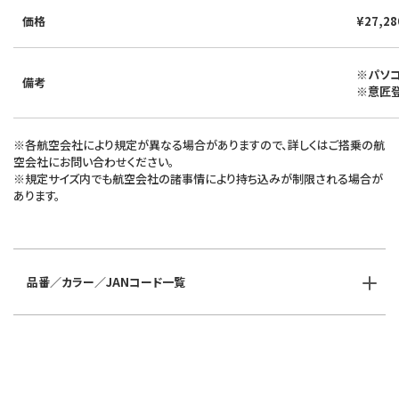
価格
¥27,2
※パソ
備考
※意匠
※各航空会社により規定が異なる場合がありますので、詳しくはご搭乗の航
空会社にお問い合わせください。
※規定サイズ内でも航空会社の諸事情により持ち込みが制限される場合が
あります。
品番／カラー／JANコード一覧