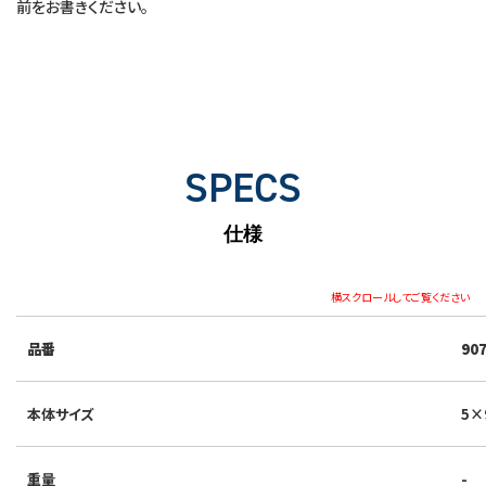
前をお書きください。
SPECS
仕様
横スクロールしてご覧ください
品番
90
本体サイズ
5×
重量
-