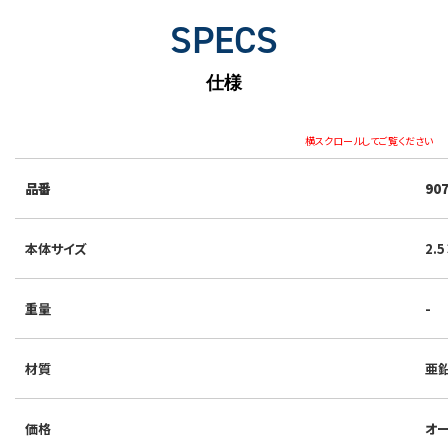
SPECS
仕様
横スクロールしてご覧ください
品番
90
本体サイズ
2.
重量
-
材質
亜鉛
価格
オ