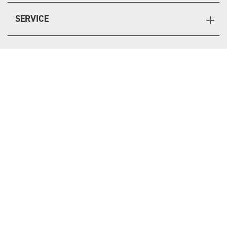
SERVICE
SUPPORT
CONTACT
ONLINE STORE
JP
EN
LEGEND WALKER