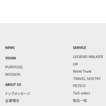
NEWS
SERVICE
LEGEND WALKER
VISION
LW
PURPOSE
World Trunk
MISSION
TRAVEL SENTRY
ABOUT US
PETiCO
トップメッセージ
T&S select
企業理念
製品一覧